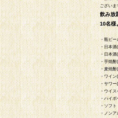
ございま
飲み放題
10名
・瓶ビー
・日本酒(
・日本酒(
・芋焼酎(
・麦焼酎
・ワイン(
・サワー
・ウイス
・ハイボ
・ソフト
・ノンア