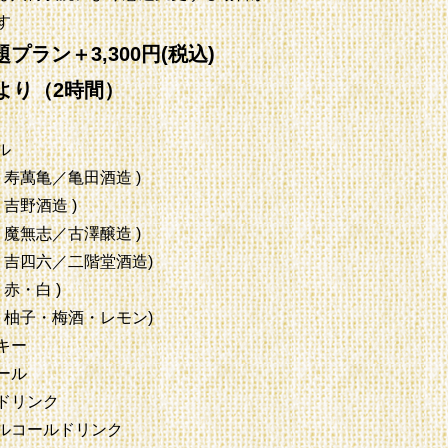
す
プラン＋3,300円(税込)
様より（2時間）
ル
 寿萬亀／亀田酒造 )
 吉野酒造 )
 魔無志／古澤醸造 )
( 吉四六／二階堂酒造)
 赤・白 )
( 柚子・梅酒・レモン)
キー
ール
ドリンク
ルコールドリンク