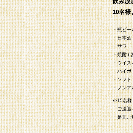
飲み放題
10名
・瓶ビー
・日本酒 
・サワー 
・焼酎 ( 
・ウイス
・ハイボ
・ソフト
・ノンア
※15名
ご送迎も
是非ご