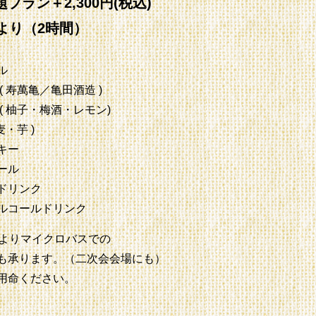
プラン＋2,300円(税込)
様より（2時間）
ル
( 寿萬亀／亀田酒造 )
( 柚子・梅酒・レモン)
麦・芋 )
キー
ール
ドリンク
ルコールドリンク
様よりマイクロバスでの
承ります。（二次会会場にも）
用命ください。