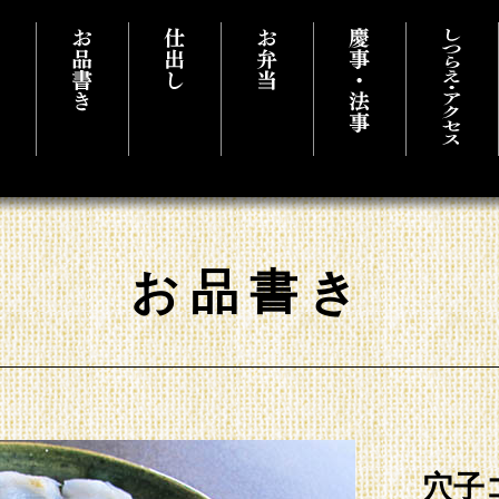
石料理 千葉県市原市にある淡粋
お品書き
穴子