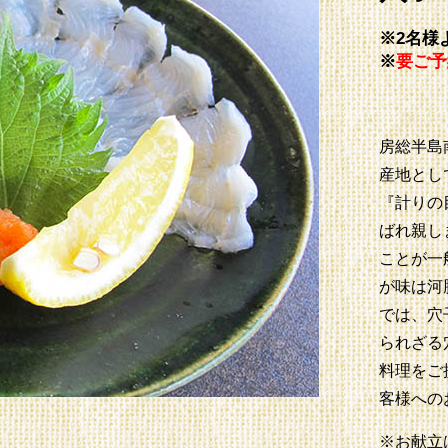
※2名様
※
要ご予
房総半島
産地とし
『計りの
ばれ親し
ことが一
が味は河
では、穴
られざる
料理をご
客様への
※お献立