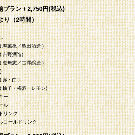
プラン＋2,750円(税込)
様より（2時間）
ル
( 寿萬亀／亀田酒造 )
( 吉野酒造)
( 魔無志／古澤醸造 )
)
 赤・白 )
( 柚子・梅酒・レモン)
キー
ール
ドリンク
ルコールドリンク