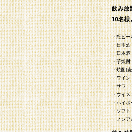
飲み放題
10名
・瓶ビー
・日本酒 
・日本酒 
・芋焼酎 
・焼酎(麦
・ワイン (
・サワー 
・ウイス
・ハイボ
・ソフト
・ノンア