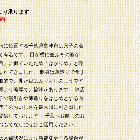
より承ります
約
南に位置する千葉県富津市は穴子の名
て有名です。 目が横に並ぶその姿が
目』に似ていたため「はかりめ」と呼
まれてきました。 刺身は薄造りで食す
般的で、見た目はふぐ刺しのようです
豚より濃厚で、旨味があります。 弊店
子の湯引きや薄造りをはじめとする 知
穴子のおいしさを最大限に引き出した
提供しております。 千葉へお越しのお
おもてなしにぜひご活用ください。
は入荷状況により急遽変更する場合が