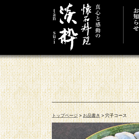
真心と感動の懐
トップページ
>
お品書き
>
穴子コース