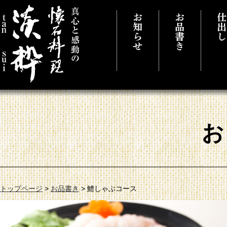
真心と感動の懐石料理 千葉県市原市に
トップページ
>
お品書き
>
鱧しゃぶコース